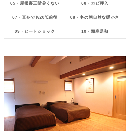
05・屋根裏三階暑くない
06・カビ押入
07・真冬でも20℃前後
08・冬の朝自然な暖かさ
09・ヒートショック
10・頭寒足熱