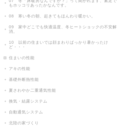
07 冬「床暖房なんですか？」って聞かれます、素足で
もホッコリあったかなんです。
08 寒い冬の朝、起きてもほんわり暖かい。
09 家中どこでも快適温度、冬ヒートショックの不安解
消。
10 以前の住まいでは顔まわりばっかり暑かったけ
ど・・・
住まいの性能
アキの性能
基礎外断熱性能
夏さわやか二重通気性能
換気・結露システム
自動通気システム
北陸の家づくり