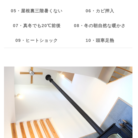
05・屋根裏三階暑くない
06・カビ押入
07・真冬でも20℃前後
08・冬の朝自然な暖かさ
09・ヒートショック
10・頭寒足熱