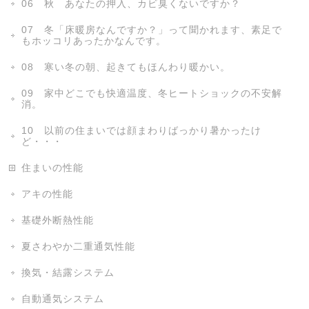
06 秋 あなたの押入、カビ臭くないですか？
07 冬「床暖房なんですか？」って聞かれます、素足で
もホッコリあったかなんです。
08 寒い冬の朝、起きてもほんわり暖かい。
09 家中どこでも快適温度、冬ヒートショックの不安解
消。
10 以前の住まいでは顔まわりばっかり暑かったけ
ど・・・
住まいの性能
アキの性能
基礎外断熱性能
夏さわやか二重通気性能
換気・結露システム
自動通気システム