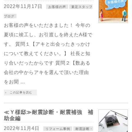
2022年11月17日
お客様の声
素足スタッフ
ブログ
お客様の声をいただきました！ 今年の
夏頃に竣工し、お引渡しを終えたA様で
す。 質問１【アキと出会ったきっかけ
について教えてください。】 社長と知
り合いだったからです 質問２【数ある
会社の中からアキを選んで頂いた理由
をお聞 …
この記事を読む
≪Ｙ様邸≫耐震診断・耐震補強 補
助金編
2022年11月4日
リフォーム事例
耐震診断・