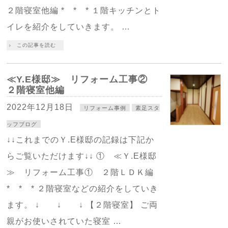
２階寝室他編 * * * １階キッチンとト
イレを紹介をしていきます。 …
この記事を読む
≪Y.E様邸≫ リフォーム工事②
２階寝室他編
2022年12月18日
リフォーム事例
素足スタ
ッフブログ
↓↓これまでのＹ.E様邸の記録は下記か
らご覧いただけます↓↓ ① ≪Ｙ.E様邸
≫ リフォーム工事① ２階ＬＤＫ編
* * * ２階寝室などの紹介をしていき
ます。 ↓ ↓ ↓ 【２階寝室】 ご両
親がお使いされていた寝室 …