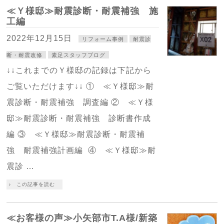
≪Ｙ様邸≫耐震診断・耐震補強 施
工編
2022年12月15日
リフォーム事例
耐震診
断・耐震改修
素足スタッフブログ
↓↓これまでのＹ様邸の記録は下記から
ご覧いただけます↓↓ ① ≪Ｙ様邸≫耐
震診断・耐震補強 調査編 ② ≪Ｙ様
邸≫耐震診断・耐震補強 診断書作成
編 ③ ≪Ｙ様邸≫耐震診断・耐震補
強 耐震補強計画編 ④ ≪Ｙ様邸≫耐
震診 …
この記事を読む
≪お客様の声≫小矢部市T.A様/新築