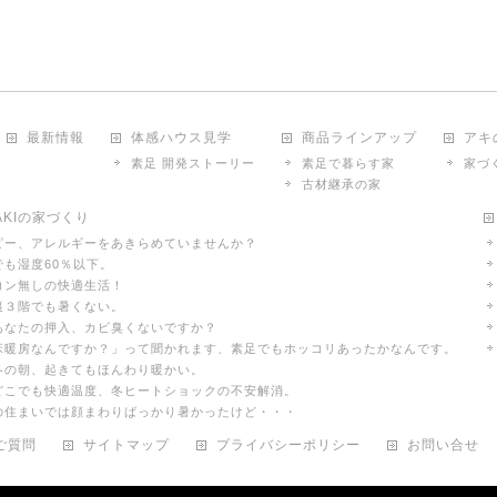
最新情報
体感ハウス見学
商品ラインアップ
アキ
素足 開発ストーリー
素足で暮らす家
家づ
古材継承の家
KIの家づくり
ピー、アレルギーをあきらめていませんか？
でも湿度60％以下。
コン無しの快適生活！
裏３階でも暑くない。
あなたの押入、カビ臭くないですか？
「床暖房なんですか？」って聞かれます、素足でもホッコリあったかなんです。
冬の朝、起きてもほんわり暖かい。
中どこでも快適温度、冬ヒートショックの不安解消。
前の住まいでは顔まわりばっかり暑かったけど・・・
ご質問
サイトマップ
プライバシーポリシー
お問い合せ