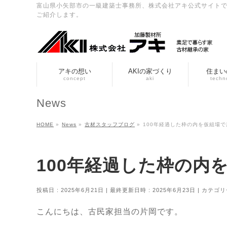
富山県小矢部市の一級建築士事務所、株式会社アキ公式サイト
ご紹介します。
アキの想い
AKIの家づくり
住まい
concept
aki
techn
News
HOME
»
News
»
古材スタッフブログ
»
100年経過した枠の内を仮組場で
100年経過した枠の内
投稿日 : 2025年6月21日
最終更新日時 : 2025年6月23日
カテゴリ
こんにちは、古民家担当の片岡です。