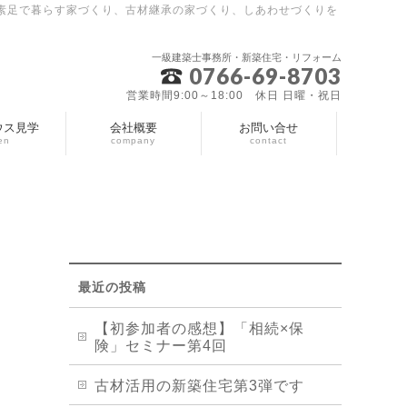
素足で暮らす家づくり、古材継承の家づくり、しあわせづくりを
一級建築士事務所・新築住宅・リフォーム
0766-69-8703
営業時間9:00～18:00 休日 日曜・祝日
ウス見学
会社概要
お問い合せ
en
company
contact
最近の投稿
【初参加者の感想】「相続×保
険」セミナー第4回
古材活用の新築住宅第3弾です