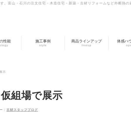
です。富山・石川の注文住宅・木造住宅・新築・古材リフォームなど外断熱の
の性能
施工事例
商品ラインアップ
体感ハ
ology
style
lineup
op
展示
を仮組場で展示
ー :
古材スタッフブログ