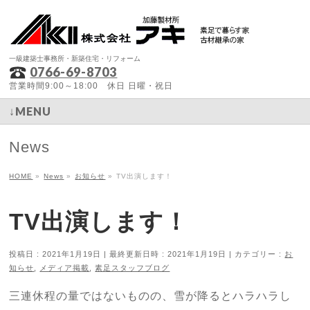
一級建築士事務所・新築住宅・リフォーム
0766-69-8703
営業時間9:00～18:00 休日 日曜・祝日
↓MENU
News
HOME
»
News
»
お知らせ
»
TV出演します！
TV出演します！
投稿日 : 2021年1月19日
最終更新日時 : 2021年1月19日
カテゴリー :
お
知らせ
,
メディア掲載
,
素足スタッフブログ
三連休程の量ではないものの、雪が降るとハラハラし