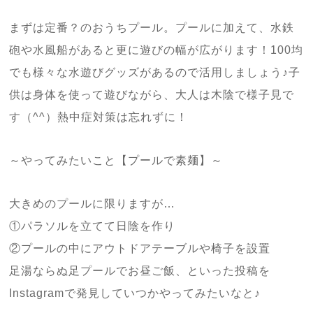
まずは定番？のおうちプール。プールに加えて、水鉄
砲や水風船があると更に遊びの幅が広がります！100均
でも様々な水遊びグッズがあるので活用しましょう♪子
供は身体を使って遊びながら、大人は木陰で様子見で
す（^^）熱中症対策は忘れずに！
～やってみたいこと【プールで素麺】～
大きめのプールに限りますが…
①パラソルを立てて日陰を作り
②プールの中にアウトドアテーブルや椅子を設置
足湯ならぬ足プールでお昼ご飯、といった投稿を
Instagramで発見していつかやってみたいなと♪