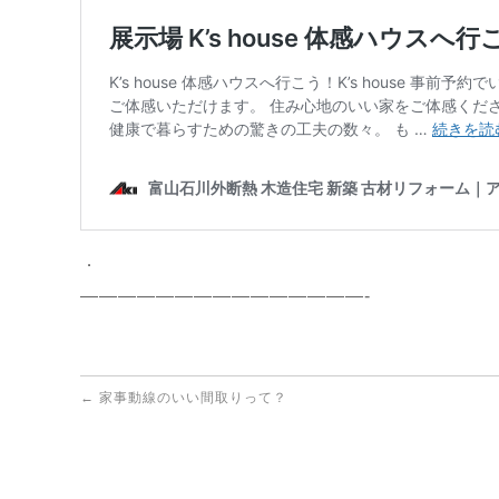
．
———————————————-
←
家事動線のいい間取りって？