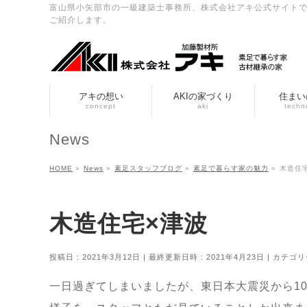
富山県小矢部市の一級建築士事務所、株式会社アキ公式サイト
ご紹介します。
アキの想い
AKIの家づくり
住まい
concept
aki
techn
News
HOME
»
News
»
素足スタッフブログ
»
素足で暮らす家の魅力
»
木造住
木造住宅×津波
投稿日 : 2021年3月12日
最終更新日時 : 2021年4月23日
カテゴリ
一日過ぎてしまいましたが、東日本大震災から1