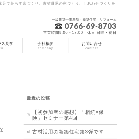
素足で暮らす家づくり、古材継承の家づくり、しあわせづくりを
一級建築士事務所・新築住宅・リフォーム
0766-69-8703
営業時間9:00～18:00 休日 日曜・祝日
ウス見学
会社概要
お問い合せ
en
company
contact
最近の投稿
【初参加者の感想】「相続×保
険」セミナー第4回
な
古材活用の新築住宅第3弾です