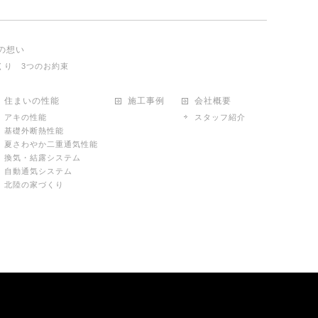
の想い
くり 3つのお約束
住まいの性能
施工事例
会社概要
アキの性能
スタッフ紹介
基礎外断熱性能
夏さわやか二重通気性能
換気・結露システム
自動通気システム
北陸の家づくり