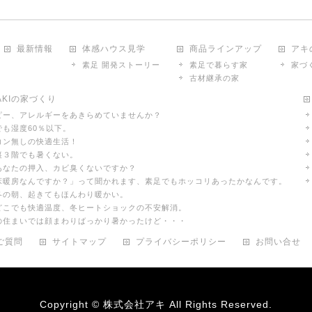
最新情報
体感ハウス見学
商品ラインアップ
アキ
素足 開発ストーリー
素足で暮らす家
家づ
古材継承の家
KIの家づくり
ピー、アレルギーをあきらめていませんか？
でも湿度60％以下。
コン無しの快適生活！
裏３階でも暑くない。
あなたの押入、カビ臭くないですか？
「床暖房なんですか？」って聞かれます、素足でもホッコリあったかなんです。
冬の朝、起きてもほんわり暖かい。
中どこでも快適温度、冬ヒートショックの不安解消。
前の住まいでは顔まわりばっかり暑かったけど・・・
ご質問
サイトマップ
プライバシーポリシー
お問い合せ
Copyright ©
株式会社アキ
All Rights Reserved.