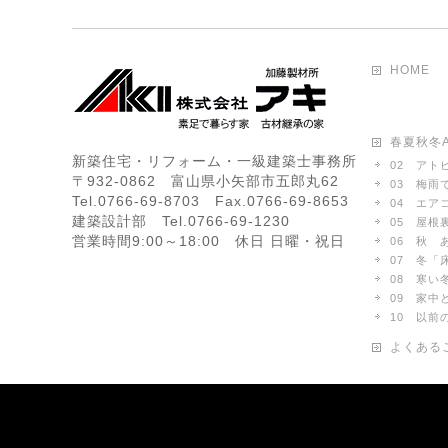
HOME
春夏秋冬A
新築住宅・リフォーム・一級建築士事務所
02 アト
〒932-0862 富山県小矢部市五郎丸62
03 梅雨
Tel.0766-69-8703 Fax.0766-69-8653
04 エア
建築設計部 Tel.0766-69-1230
05 屋根
営業時間9:00～18:00 休日 日曜・祝日
06 秋 
07 冬
08 寒い
09 家
10 以
よくある