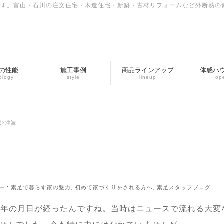
です。富山・石川の注文住宅・木造住宅・新築・古材リフォームなど外断熱の
の性能
施工事例
商品ラインアップ
体感ハ
ology
style
lineup
op
宅×津波
ー :
素足で暮らす家の魅力
,
初めて家づくりをされる方へ
,
素足スタッフブログ
0年の月日が経ったんですね。当時はニュースで流れる大変