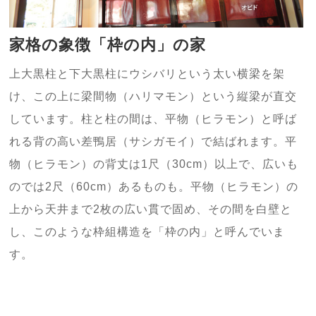
家格の象徴「枠の内」の家
上大黒柱と下大黒柱にウシバリという太い横梁を架
け、この上に梁間物（ハリマモン）という縦梁が直交
しています。柱と柱の間は、平物（ヒラモン）と呼ば
れる背の高い差鴨居（サシガモイ）で結ばれます。平
物（ヒラモン）の背丈は1尺（30cm）以上で、広いも
のでは2尺（60cm）あるものも。平物（ヒラモン）の
上から天井まで2枚の広い貫で固め、その間を白壁と
し、このような枠組構造を「枠の内」と呼んでいま
す。