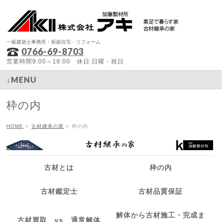
一級建築士事務所・新築住宅・リフォーム
0766-69-8703
営業時間9:00～18:00 休日 日曜・祝日
↓MENU
枠の内
HOME
»
古材継承の家
»
枠の内
古材とは
枠の内
古材鑑定士
古材品質保証
解体から古材施工・完成ま
古材買取 vs 通常解体